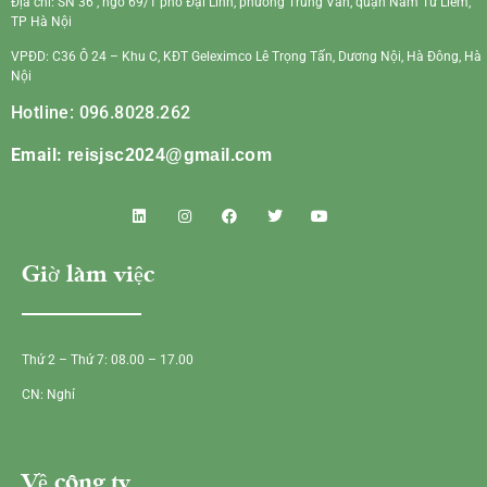
Địa chỉ: SN 36 , ngõ 69/1 phố Đại Linh, phường Trung Văn, quận Nam Từ Liêm,
TP Hà Nội
VPĐD: C36 Ô 24 – Khu C, KĐT Geleximco Lê Trọng Tấn, Dương Nội, Hà Đông, Hà
Nội
Hotline: 096.8028.262
Email:
reisjsc2024@gmail.com
Giờ làm việc
Thứ 2 – Thứ 7: 08.00 – 17.00
CN: Nghỉ
Về công ty