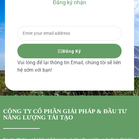
Đăng ký nhận
BÁO GIÁ CHI TIẾT
Đăng Ký
Vui lòng để lại thông tin Email, chúng tôi sẽ liên
hệ sớm với bạn!
CÔNG TY CỔ PHẦN GIẢI PHÁP & ĐẦU TƯ
NĂNG LƯỢNG TÁI TẠO