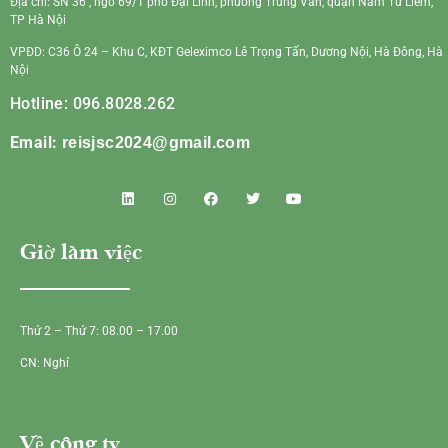
Địa chỉ: SN 36 , ngõ 69/1 phố Đại Linh, phường Trung Văn, quận Nam Từ Liêm,
TP Hà Nội
VPĐD: C36 Ô 24 – Khu C, KĐT Geleximco Lê Trọng Tấn, Dương Nội, Hà Đông, Hà
Nội
Hotline: 096.8028.262
Email:
reisjsc2024@gmail.com
Giờ làm việc
Thứ 2 – Thứ 7: 08.00 – 17.00
CN: Nghỉ
Về công ty