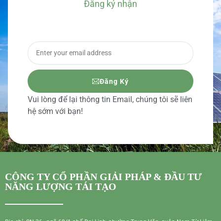
Đăng ký nhận
BÁO GIÁ CHI TIẾT
Đăng Ký
Vui lòng để lại thông tin Email, chúng tôi sẽ liên
hệ sớm với bạn!
CÔNG TY CỔ PHẦN GIẢI PHÁP & ĐẦU TƯ
NĂNG LƯỢNG TÁI TẠO