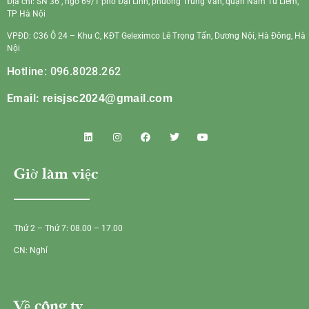
Địa chỉ: SN 36 , ngõ 69/1 phố Đại Linh, phường Trung Văn, quận Nam Từ Liêm,
TP Hà Nội
VPĐD: C36 Ô 24 – Khu C, KĐT Geleximco Lê Trọng Tấn, Dương Nội, Hà Đông, Hà
Nội
Hotline: 096.8028.262
Email:
reisjsc2024@gmail.com
Giờ làm việc
Thứ 2 – Thứ 7: 08.00 – 17.00
CN: Nghỉ
Về công ty