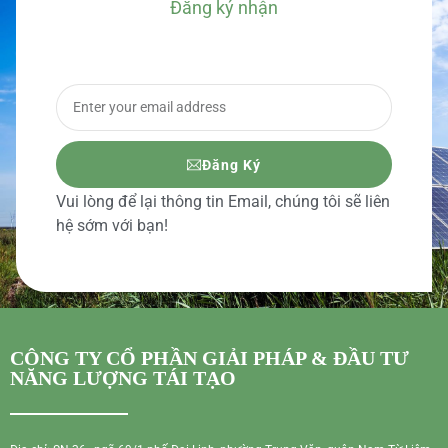
Đăng ký nhận
BÁO GIÁ CHI TIẾT
Đăng Ký
Vui lòng để lại thông tin Email, chúng tôi sẽ liên
hệ sớm với bạn!
CÔNG TY CỔ PHẦN GIẢI PHÁP & ĐẦU TƯ
NĂNG LƯỢNG TÁI TẠO