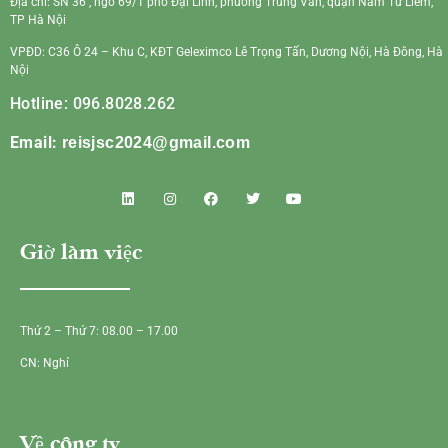
Địa chỉ: SN 36 , ngõ 69/1 phố Đại Linh, phường Trung Văn, quận Nam Từ Liêm,
TP Hà Nội
VPĐD: C36 Ô 24 – Khu C, KĐT Geleximco Lê Trọng Tấn, Dương Nội, Hà Đông, Hà
Nội
Hotline: 096.8028.262
Email:
reisjsc2024@gmail.com
Giờ làm việc
Thứ 2 – Thứ 7: 08.00 – 17.00
CN: Nghỉ
Về công ty