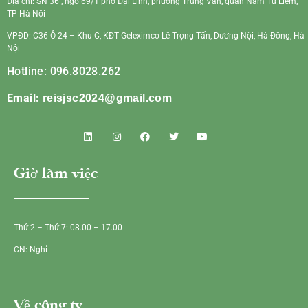
Địa chỉ: SN 36 , ngõ 69/1 phố Đại Linh, phường Trung Văn, quận Nam Từ Liêm,
TP Hà Nội
VPĐD: C36 Ô 24 – Khu C, KĐT Geleximco Lê Trọng Tấn, Dương Nội, Hà Đông, Hà
Nội
Hotline: 096.8028.262
Email:
reisjsc2024@gmail.com
Giờ làm việc
Thứ 2 – Thứ 7: 08.00 – 17.00
CN: Nghỉ
Về công ty