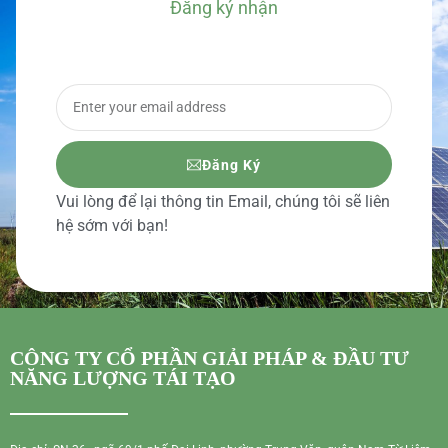
Đăng ký nhận
BÁO GIÁ CHI TIẾT
Đăng Ký
Vui lòng để lại thông tin Email, chúng tôi sẽ liên
hệ sớm với bạn!
CÔNG TY CỔ PHẦN GIẢI PHÁP & ĐẦU TƯ
NĂNG LƯỢNG TÁI TẠO