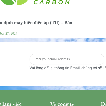
 định máy biến điện áp (TU) – Báo
ber 27, 2024
Vui lòng để lại thông tin Email, chúng tôi sẽ l
 làm việc
Về công ty
Dị