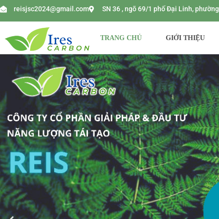
reisjsc2024@gmail.com
SN 36 , ngõ 69/1 phố Đại Linh, phườ
TRANG CHỦ
GIỚI THIỆU