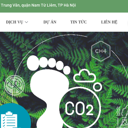
ng Trung Văn, quận Nam Từ Liêm, TP Hà Nội
DỊCH VỤ
DỰ ÁN
TIN TỨC
LIÊN HỆ