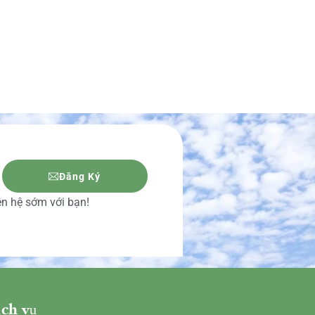
Đăng Ký
iên hệ sớm với bạn!
ch vụ