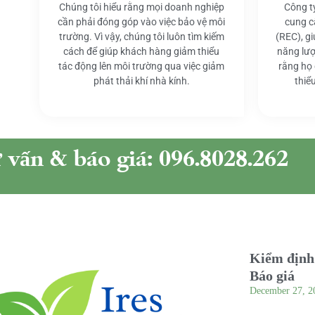
Chúng tôi hiểu rằng mọi doanh nghiệp
Công t
cần phải đóng góp vào việc bảo vệ môi
cung c
trường. Vì vậy, chúng tôi luôn tìm kiếm
(REC), g
cách để giúp khách hàng giảm thiểu
năng lượ
tác động lên môi trường qua việc giảm
rằng họ
phát thải khí nhà kính.
thiể
ư vấn & báo giá: 096.8028.262
Kiểm định 
Báo giá
December 27, 2