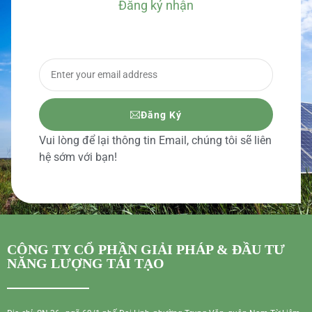
Đăng ký nhận
BÁO GIÁ CHI TIẾT
Đăng Ký
Vui lòng để lại thông tin Email, chúng tôi sẽ liên
hệ sớm với bạn!
CÔNG TY CỔ PHẦN GIẢI PHÁP & ĐẦU TƯ
NĂNG LƯỢNG TÁI TẠO