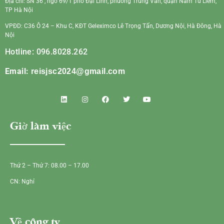
Địa chỉ: SN 36 , ngõ 69/1 phố Đại Linh, phường Trung Văn, quận Nam Từ Liêm,
TP Hà Nội
VPĐD: C36 Ô 24 – Khu C, KĐT Geleximco Lê Trọng Tấn, Dương Nội, Hà Đông, Hà
Nội
Hotline: 096.8028.262
Email:
reisjsc2024@gmail.com
Giờ làm việc
Thứ 2 – Thứ 7: 08.00 – 17.00
CN: Nghỉ
Về công ty