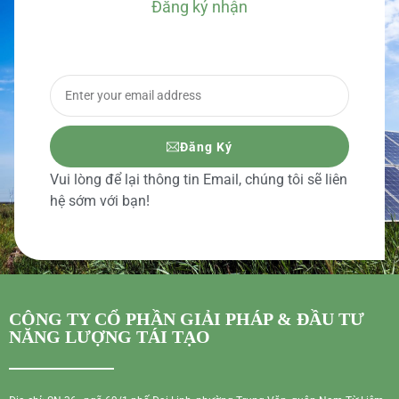
Đăng ký nhận
BÁO GIÁ CHI TIẾT
Đăng Ký
Vui lòng để lại thông tin Email, chúng tôi sẽ liên
hệ sớm với bạn!
CÔNG TY CỔ PHẦN GIẢI PHÁP & ĐẦU TƯ
NĂNG LƯỢNG TÁI TẠO