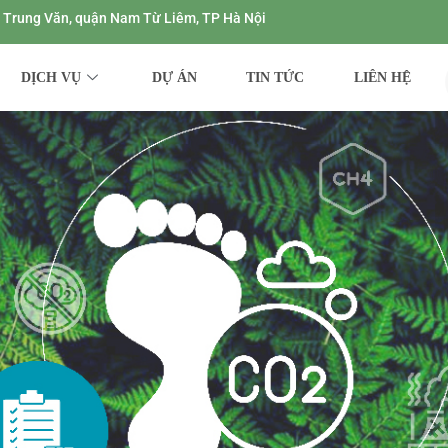
ng Trung Văn, quận Nam Từ Liêm, TP Hà Nội
DỊCH VỤ
DỰ ÁN
TIN TỨC
LIÊN HỆ