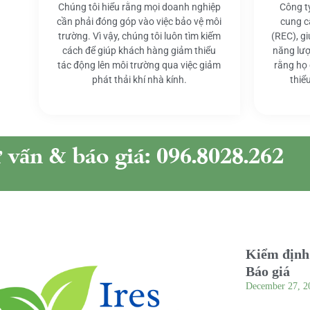
Chúng tôi hiểu rằng mọi doanh nghiệp
Công t
cần phải đóng góp vào việc bảo vệ môi
cung c
trường. Vì vậy, chúng tôi luôn tìm kiếm
(REC), g
cách để giúp khách hàng giảm thiểu
năng lượ
tác động lên môi trường qua việc giảm
rằng họ
phát thải khí nhà kính.
thiể
ư vấn & báo giá: 096.8028.262
Kiểm định 
Báo giá
December 27, 2