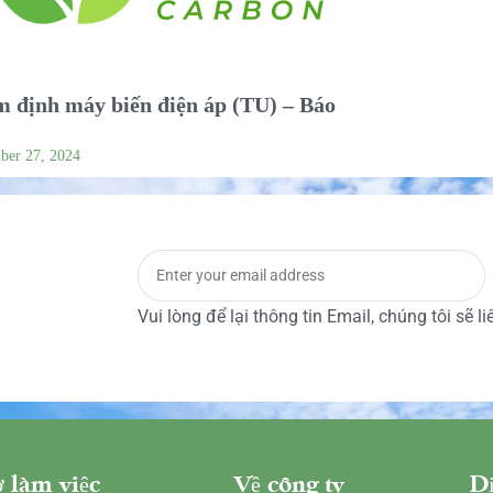
 định máy biến điện áp (TU) – Báo
ber 27, 2024
Vui lòng để lại thông tin Email, chúng tôi sẽ l
 làm việc
Về công ty
Dị