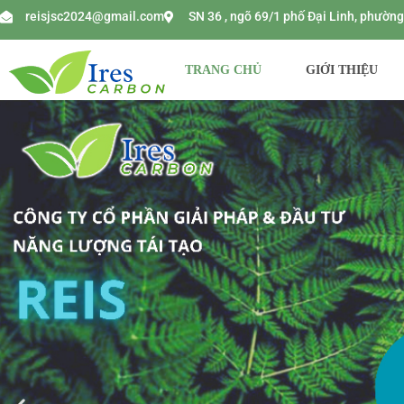
reisjsc2024@gmail.com
SN 36 , ngõ 69/1 phố Đại Linh, phườ
TRANG CHỦ
GIỚI THIỆU