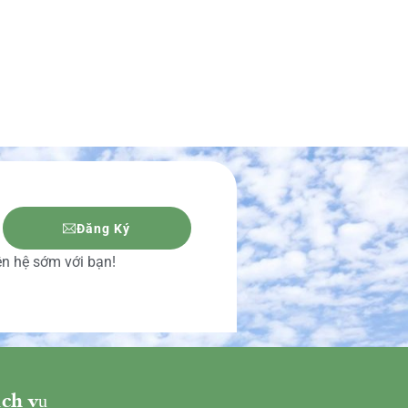
Đăng Ký
iên hệ sớm với bạn!
ch vụ