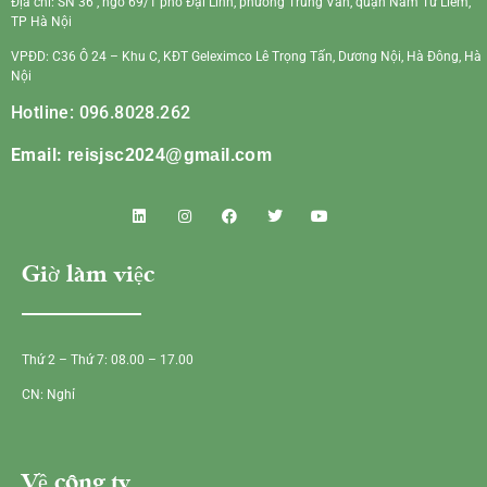
Địa chỉ: SN 36 , ngõ 69/1 phố Đại Linh, phường Trung Văn, quận Nam Từ Liêm,
TP Hà Nội
VPĐD: C36 Ô 24 – Khu C, KĐT Geleximco Lê Trọng Tấn, Dương Nội, Hà Đông, Hà
Nội
Hotline: 096.8028.262
Email:
reisjsc2024@gmail.com
Giờ làm việc
Thứ 2 – Thứ 7: 08.00 – 17.00
CN: Nghỉ
Về công ty