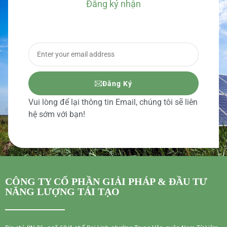
Đăng ký nhận
BÁO GIÁ CHI TIẾT
Đăng Ký
Vui lòng để lại thông tin Email, chúng tôi sẽ liên
hệ sớm với bạn!
CÔNG TY CỔ PHẦN GIẢI PHÁP & ĐẦU TƯ
NĂNG LƯỢNG TÁI TẠO