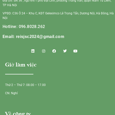
Địa chỉ: SN 36 , ngõ 69/1 phố Đại Linh, phường Trung Văn, quận Nam Từ Liêm,
TP Hà Nội
VPĐD: C36 Ô 24 – Khu C, KĐT Geleximco Lê Trọng Tấn, Dương Nội, Hà Đông, Hà
Nội
Hotline: 096.8028.262
Email:
reisjsc2024@gmail.com
Giờ làm việc
Thứ 2 – Thứ 7: 08.00 – 17.00
CN: Nghỉ
Về công ty