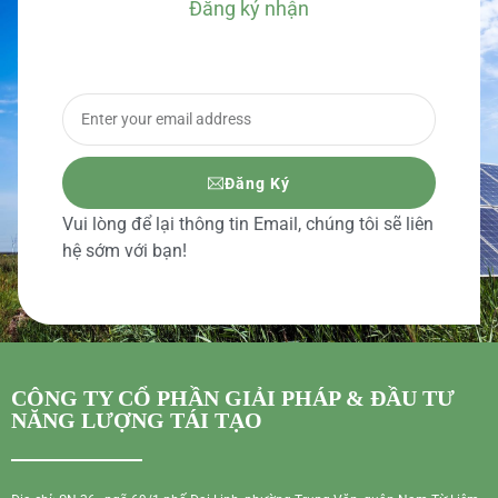
Đăng ký nhận
BÁO GIÁ CHI TIẾT
Đăng Ký
Vui lòng để lại thông tin Email, chúng tôi sẽ liên
hệ sớm với bạn!
CÔNG TY CỔ PHẦN GIẢI PHÁP & ĐẦU TƯ
NĂNG LƯỢNG TÁI TẠO