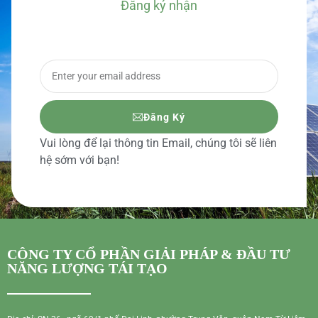
Đăng ký nhận
BÁO GIÁ CHI TIẾT
Đăng Ký
Vui lòng để lại thông tin Email, chúng tôi sẽ liên
hệ sớm với bạn!
CÔNG TY CỔ PHẦN GIẢI PHÁP & ĐẦU TƯ
NĂNG LƯỢNG TÁI TẠO