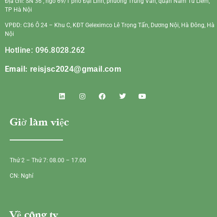
Địa chỉ: SN 36 , ngõ 69/1 phố Đại Linh, phường Trung Văn, quận Nam Từ Liêm,
TP Hà Nội
VPĐD: C36 Ô 24 – Khu C, KĐT Geleximco Lê Trọng Tấn, Dương Nội, Hà Đông, Hà
Nội
Hotline: 096.8028.262
Email:
reisjsc2024@gmail.com
Giờ làm việc
Thứ 2 – Thứ 7: 08.00 – 17.00
CN: Nghỉ
Về công ty