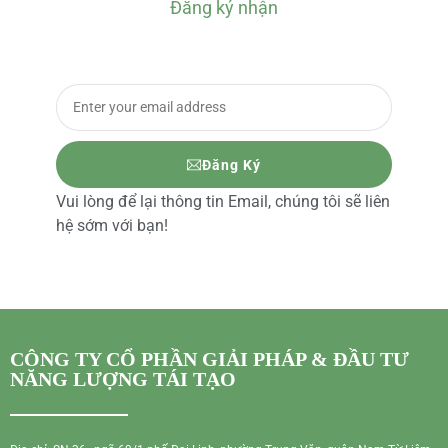
Đăng ký nhận
BÁO GIÁ CHI TIẾT
Đăng Ký
Vui lòng để lại thông tin Email, chúng tôi sẽ liên
hệ sớm với bạn!
CÔNG TY CỔ PHẦN GIẢI PHÁP & ĐẦU TƯ
NĂNG LƯỢNG TÁI TẠO