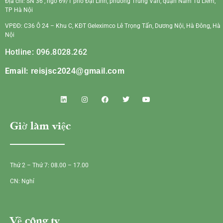
Địa chỉ: SN 36 , ngõ 69/1 phố Đại Linh, phường Trung Văn, quận Nam Từ Liêm,
TP Hà Nội
VPĐD: C36 Ô 24 – Khu C, KĐT Geleximco Lê Trọng Tấn, Dương Nội, Hà Đông, Hà
Nội
Hotline: 096.8028.262
Email:
reisjsc2024@gmail.com
Giờ làm việc
Thứ 2 – Thứ 7: 08.00 – 17.00
CN: Nghỉ
Về công ty