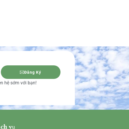
Đăng Ký
iên hệ sớm với bạn!
ch vụ