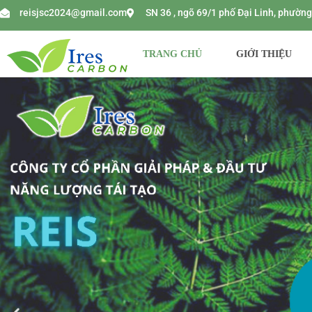
reisjsc2024@gmail.com
SN 36 , ngõ 69/1 phố Đại Linh, phườ
TRANG CHỦ
GIỚI THIỆU