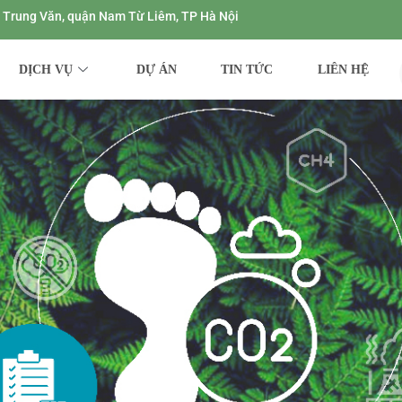
ng Trung Văn, quận Nam Từ Liêm, TP Hà Nội
DỊCH VỤ
DỰ ÁN
TIN TỨC
LIÊN HỆ