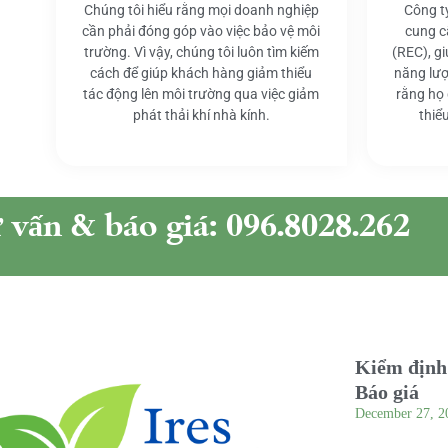
Chúng tôi hiểu rằng mọi doanh nghiệp
Công t
cần phải đóng góp vào việc bảo vệ môi
cung c
trường. Vì vậy, chúng tôi luôn tìm kiếm
(REC), g
cách để giúp khách hàng giảm thiểu
năng lượ
tác động lên môi trường qua việc giảm
rằng họ
phát thải khí nhà kính.
thiể
ư vấn & báo giá: 096.8028.262
Kiểm định 
Báo giá
December 27, 2