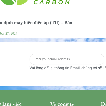
 định máy biến điện áp (TU) – Báo
ber 27, 2024
Vui lòng để lại thông tin Email, chúng tôi sẽ l
 làm việc
Về công ty
Dị