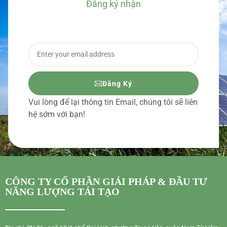
Đăng ký nhận
BÁO GIÁ CHI TIẾT
Đăng Ký
Vui lòng để lại thông tin Email, chúng tôi sẽ liên
hệ sớm với bạn!
CÔNG TY CỔ PHẦN GIẢI PHÁP & ĐẦU TƯ
NĂNG LƯỢNG TÁI TẠO