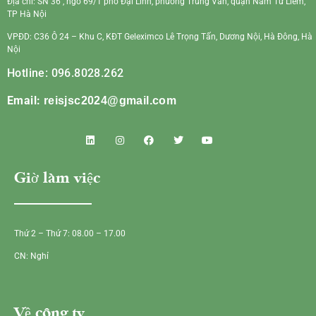
Địa chỉ: SN 36 , ngõ 69/1 phố Đại Linh, phường Trung Văn, quận Nam Từ Liêm,
TP Hà Nội
VPĐD: C36 Ô 24 – Khu C, KĐT Geleximco Lê Trọng Tấn, Dương Nội, Hà Đông, Hà
Nội
Hotline: 096.8028.262
Email:
reisjsc2024@gmail.com
Giờ làm việc
Thứ 2 – Thứ 7: 08.00 – 17.00
CN: Nghỉ
Về công ty