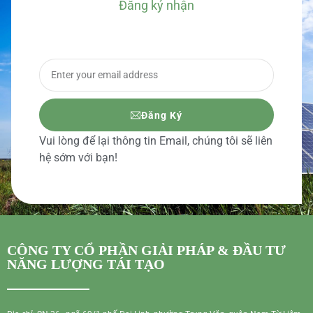
Đăng ký nhận
BÁO GIÁ CHI TIẾT
Đăng Ký
Vui lòng để lại thông tin Email, chúng tôi sẽ liên
hệ sớm với bạn!
CÔNG TY CỔ PHẦN GIẢI PHÁP & ĐẦU TƯ
NĂNG LƯỢNG TÁI TẠO