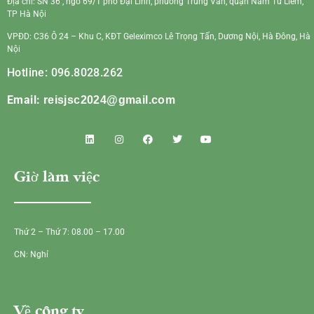
Địa chỉ: SN 36 , ngõ 69/1 phố Đại Linh, phường Trung Văn, quận Nam Từ Liêm,
TP Hà Nội
VPĐD: C36 Ô 24 – Khu C, KĐT Geleximco Lê Trọng Tấn, Dương Nội, Hà Đông, Hà
Nội
Hotline: 096.8028.262
Email:
reisjsc2024@gmail.com
Giờ làm việc
Thứ 2 – Thứ 7: 08.00 – 17.00
CN: Nghỉ
Về công ty