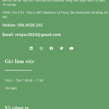
Địa chỉ: SN 36 , ngõ 69/1 phố Đại Linh, phường Trung Văn, quận Nam Từ Liêm,
TP Hà Nội
VPĐD: C36 Ô 24 – Khu C, KĐT Geleximco Lê Trọng Tấn, Dương Nội, Hà Đông, Hà
Nội
Hotline: 096.8028.262
Email:
reisjsc2024@gmail.com
Giờ làm việc
Thứ 2 – Thứ 7: 08.00 – 17.00
CN: Nghỉ
Về công ty