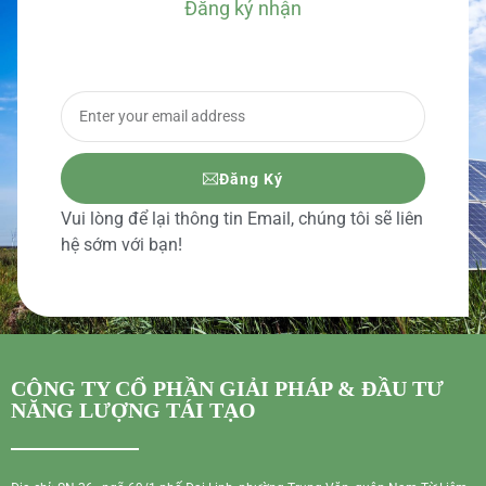
Đăng ký nhận
BÁO GIÁ CHI TIẾT
Đăng Ký
Vui lòng để lại thông tin Email, chúng tôi sẽ liên
hệ sớm với bạn!
CÔNG TY CỔ PHẦN GIẢI PHÁP & ĐẦU TƯ
NĂNG LƯỢNG TÁI TẠO