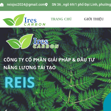
reisjsc2024@gmail.com
SN 36 , ngõ 69/1 phố Đại Linh, phườ
TRANG CHỦ
GIỚI THIỆU