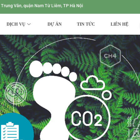
ng Trung Văn, quận Nam Từ Liêm, TP Hà Nội
DỊCH VỤ
DỰ ÁN
TIN TỨC
LIÊN HỆ