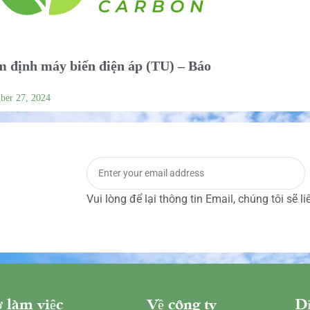
 định máy biến điện áp (TU) – Báo
ber 27, 2024
Vui lòng để lại thông tin Email, chúng tôi sẽ l
 làm việc
Về công ty
Dị