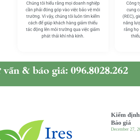
Chúng tôi hiểu rằng mọi doanh nghiệp
Công t
cần phải đóng góp vào việc bảo vệ môi
cung c
trường. Vì vậy, chúng tôi luôn tìm kiếm
(REC), g
cách để giúp khách hàng giảm thiểu
năng lượ
tác động lên môi trường qua việc giảm
rằng họ
phát thải khí nhà kính.
thiể
ư vấn & báo giá: 096.8028.262
Kiểm định 
Báo giá
December 27, 2