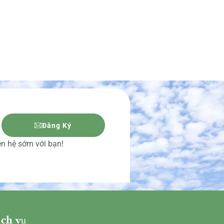
Đăng Ký
iên hệ sớm với bạn!
ch vụ