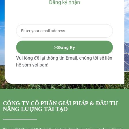
Đăng ký nhận
BÁO GIÁ CHI TIẾT
Đăng Ký
Vui lòng để lại thông tin Email, chúng tôi sẽ liên
hệ sớm với bạn!
CÔNG TY CỔ PHẦN GIẢI PHÁP & ĐẦU TƯ
NĂNG LƯỢNG TÁI TẠO