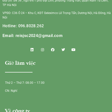
Địa chỉ: SN 36 , ngõ 69/1 phố Đại Linh, phường Trung Văn, quận Nam Từ Liêm,
TP Hà Nội
VPĐD: C36 Ô 24 – Khu C, KĐT Geleximco Lê Trọng Tấn, Dương Nội, Hà Đông, Hà
Nội
Hotline: 096.8028.262
Email:
reisjsc2024@gmail.com
Giờ làm việc
Thứ 2 – Thứ 7: 08.00 – 17.00
CN: Nghỉ
Về công ty