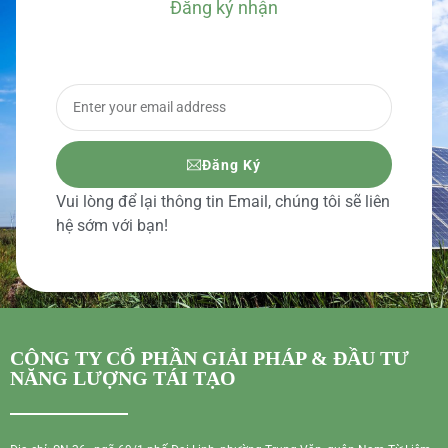
Đăng ký nhận
BÁO GIÁ CHI TIẾT
Đăng Ký
Vui lòng để lại thông tin Email, chúng tôi sẽ liên
hệ sớm với bạn!
CÔNG TY CỔ PHẦN GIẢI PHÁP & ĐẦU TƯ
NĂNG LƯỢNG TÁI TẠO