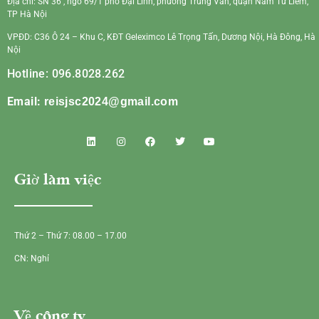
Địa chỉ: SN 36 , ngõ 69/1 phố Đại Linh, phường Trung Văn, quận Nam Từ Liêm,
TP Hà Nội
VPĐD: C36 Ô 24 – Khu C, KĐT Geleximco Lê Trọng Tấn, Dương Nội, Hà Đông, Hà
Nội
Hotline: 096.8028.262
Email:
reisjsc2024@gmail.com
Giờ làm việc
Thứ 2 – Thứ 7: 08.00 – 17.00
CN: Nghỉ
Về công ty