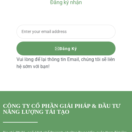
Đăng ký nhận
BÁO GIÁ CHI TIẾT
Đăng Ký
Vui lòng để lại thông tin Email, chúng tôi sẽ liên
hệ sớm với bạn!
CÔNG TY CỔ PHẦN GIẢI PHÁP & ĐẦU TƯ
NĂNG LƯỢNG TÁI TẠO