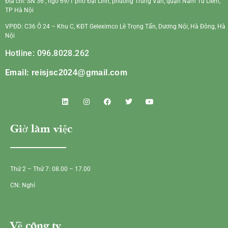
Địa chỉ: SN 36 , ngõ 69/1 phố Đại Linh, phường Trung Văn, quận Nam Từ Liêm,
TP Hà Nội
VPĐD: C36 Ô 24 – Khu C, KĐT Geleximco Lê Trọng Tấn, Dương Nội, Hà Đông, Hà
Nội
Hotline: 096.8028.262
Email:
reisjsc2024@gmail.com
Giờ làm việc
Thứ 2 – Thứ 7: 08.00 – 17.00
CN: Nghỉ
Về công ty