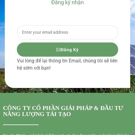
Đăng ký nhận
BÁO GIÁ CHI TIẾT
Đăng Ký
Vui lòng để lại thông tin Email, chúng tôi sẽ liên
hệ sớm với bạn!
CÔNG TY CỔ PHẦN GIẢI PHÁP & ĐẦU TƯ
NĂNG LƯỢNG TÁI TẠO