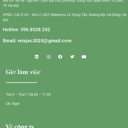
Địa chỉ: SN 36 , ngõ 69/1 phố Đại Linh, phường Trung Văn, quận Nam Từ Liêm,
TP Hà Nội
VPĐD: C36 Ô 24 – Khu C, KĐT Geleximco Lê Trọng Tấn, Dương Nội, Hà Đông, Hà
Nội
Hotline: 096.8028.262
Email:
reisjsc2024@gmail.com
Giờ làm việc
Thứ 2 – Thứ 7: 08.00 – 17.00
CN: Nghỉ
Về công ty