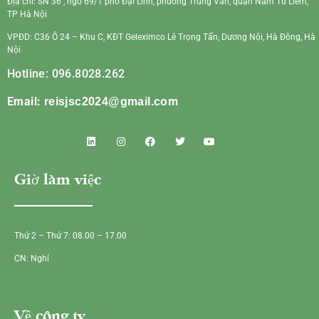
Địa chỉ: SN 36 , ngõ 69/1 phố Đại Linh, phường Trung Văn, quận Nam Từ Liêm,
TP Hà Nội
VPĐD: C36 Ô 24 – Khu C, KĐT Geleximco Lê Trọng Tấn, Dương Nội, Hà Đông, Hà
Nội
Hotline: 096.8028.262
Email:
reisjsc2024@gmail.com
Giờ làm việc
Thứ 2 – Thứ 7: 08.00 – 17.00
CN: Nghỉ
Về công ty