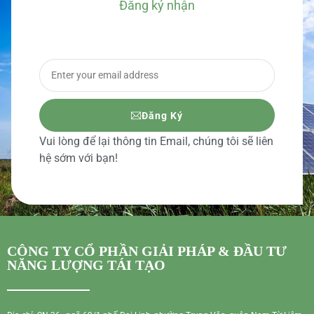
Đăng ký nhận
BÁO GIÁ CHI TIẾT
Đăng Ký
Vui lòng để lại thông tin Email, chúng tôi sẽ liên
hệ sớm với bạn!
CÔNG TY CỔ PHẦN GIẢI PHÁP & ĐẦU TƯ
NĂNG LƯỢNG TÁI TẠO