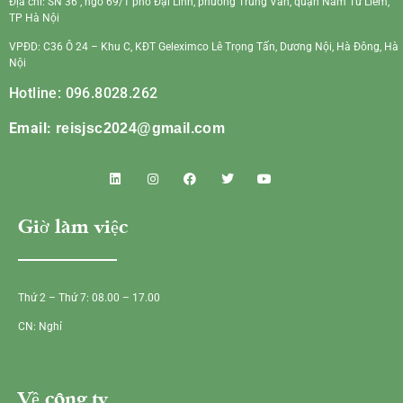
Địa chỉ: SN 36 , ngõ 69/1 phố Đại Linh, phường Trung Văn, quận Nam Từ Liêm,
TP Hà Nội
VPĐD: C36 Ô 24 – Khu C, KĐT Geleximco Lê Trọng Tấn, Dương Nội, Hà Đông, Hà
Nội
Hotline: 096.8028.262
Email:
reisjsc2024@gmail.com
Giờ làm việc
Thứ 2 – Thứ 7: 08.00 – 17.00
CN: Nghỉ
Về công ty