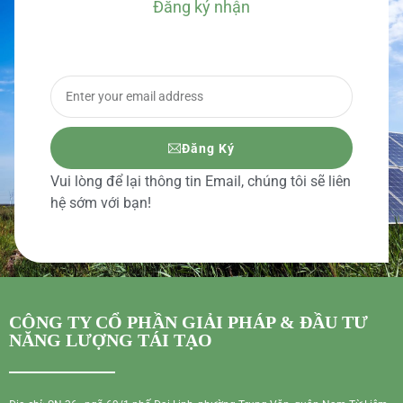
Đăng ký nhận
BÁO GIÁ CHI TIẾT
Đăng Ký
Vui lòng để lại thông tin Email, chúng tôi sẽ liên
hệ sớm với bạn!
CÔNG TY CỔ PHẦN GIẢI PHÁP & ĐẦU TƯ
NĂNG LƯỢNG TÁI TẠO