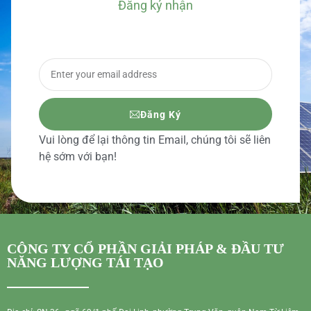
Đăng ký nhận
BÁO GIÁ CHI TIẾT
Đăng Ký
Vui lòng để lại thông tin Email, chúng tôi sẽ liên
hệ sớm với bạn!
CÔNG TY CỔ PHẦN GIẢI PHÁP & ĐẦU TƯ
NĂNG LƯỢNG TÁI TẠO