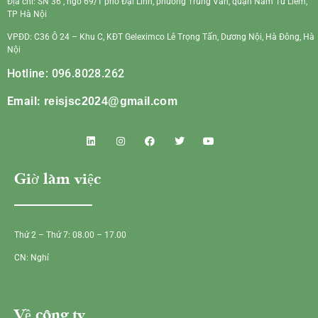
Địa chỉ: SN 36 , ngõ 69/1 phố Đại Linh, phường Trung Văn, quận Nam Từ Liêm,
TP Hà Nội
VPĐD: C36 Ô 24 – Khu C, KĐT Geleximco Lê Trọng Tấn, Dương Nội, Hà Đông, Hà
Nội
Hotline: 096.8028.262
Email:
reisjsc2024@gmail.com
Giờ làm việc
Thứ 2 – Thứ 7: 08.00 – 17.00
CN: Nghỉ
Về công ty