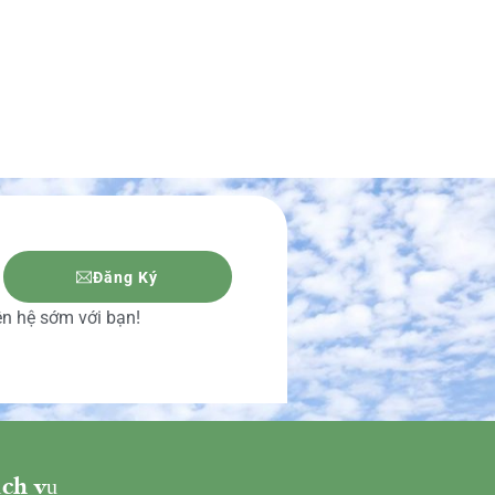
Đăng Ký
iên hệ sớm với bạn!
ch vụ