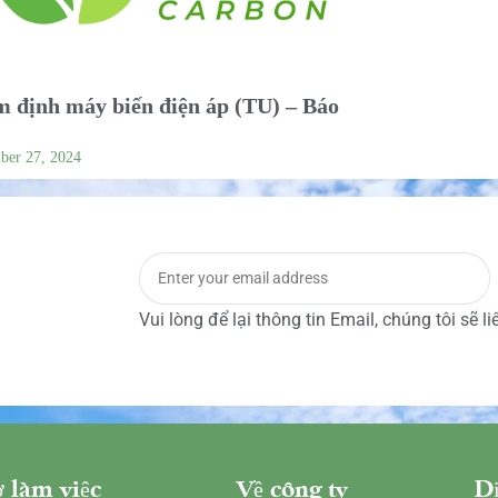
 định máy biến điện áp (TU) – Báo
ber 27, 2024
Vui lòng để lại thông tin Email, chúng tôi sẽ l
 làm việc
Về công ty
Dị