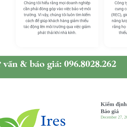
Chúng tôi hiểu rằng mọi doanh nghiệp
Công t
cần phải đóng góp vào việc bảo vệ môi
cung c
trường. Vì vậy, chúng tôi luôn tìm kiếm
(REC), g
cách để giúp khách hàng giảm thiểu
năng lượ
tác động lên môi trường qua việc giảm
rằng họ
phát thải khí nhà kính.
thiể
ư vấn & báo giá: 096.8028.262
Kiểm định 
Báo giá
December 27, 2