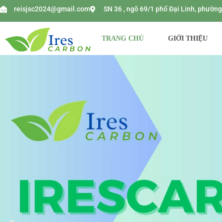
reisjsc2024@gmail.com
SN 36 , ngõ 69/1 phố Đại Linh, phườ
TRANG CHỦ
GIỚI THIỆU