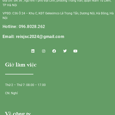
Địa chỉ: SN 36 , ngõ 69/1 phố Đại Linh, phường Trung Văn, quận Nam Từ Liêm,
TP Hà Nội
VPĐD: C36 Ô 24 – Khu C, KĐT Geleximco Lê Trọng Tấn, Dương Nội, Hà Đông, Hà
Nội
Hotline: 096.8028.262
Email:
reisjsc2024@gmail.com
Giờ làm việc
Thứ 2 – Thứ 7: 08.00 – 17.00
CN: Nghỉ
Về công ty