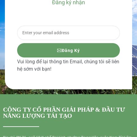
Đăng ký nhận
BÁO GIÁ CHI TIẾT
Đăng Ký
Vui lòng để lại thông tin Email, chúng tôi sẽ liên
hệ sớm với bạn!
CÔNG TY CỔ PHẦN GIẢI PHÁP & ĐẦU TƯ
NĂNG LƯỢNG TÁI TẠO