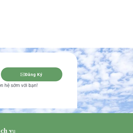
Đăng Ký
iên hệ sớm với bạn!
ch vụ