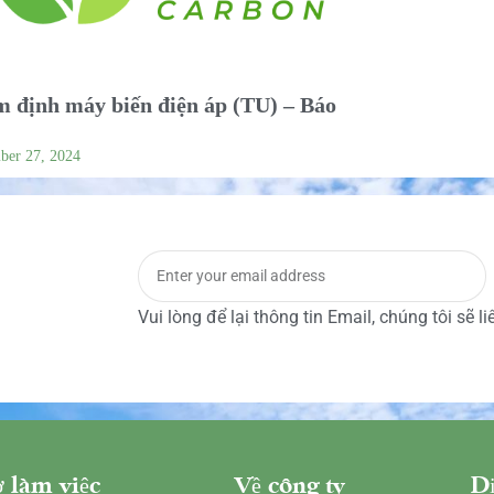
 định máy biến điện áp (TU) – Báo
ber 27, 2024
Vui lòng để lại thông tin Email, chúng tôi sẽ l
 làm việc
Về công ty
Dị