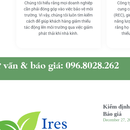
Chúng tôi hiểu rằng mọi doanh nghiệp
Công t
cần phải đóng góp vào việc bảo vệ môi
cung c
trường. Vì vậy, chúng tôi luôn tìm kiếm
(REC), g
cách để giúp khách hàng giảm thiểu
năng lượ
tác động lên môi trường qua việc giảm
rằng họ
phát thải khí nhà kính.
thiể
ư vấn & báo giá: 096.8028.262
Kiểm định 
Báo giá
December 27, 2