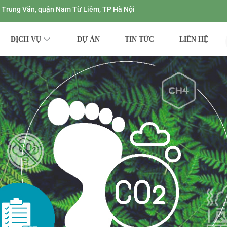
ng Trung Văn, quận Nam Từ Liêm, TP Hà Nội
DỊCH VỤ
DỰ ÁN
TIN TỨC
LIÊN HỆ