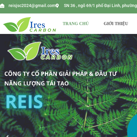
reisjsc2024@gmail.com
SN 36 , ngõ 69/1 phố Đại Linh, phườ
TRANG CHỦ
GIỚI THIỆU