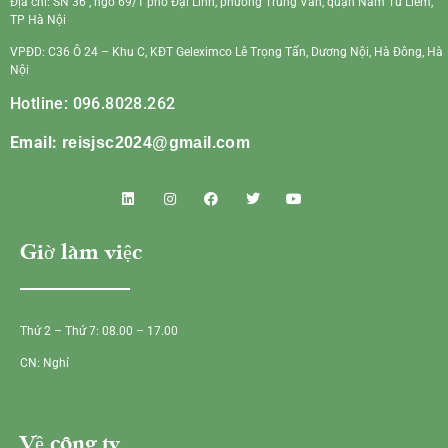
Địa chỉ: SN 36 , ngõ 69/1 phố Đại Linh, phường Trung Văn, quận Nam Từ Liêm,
TP Hà Nội
VPĐD: C36 Ô 24 – Khu C, KĐT Geleximco Lê Trọng Tấn, Dương Nội, Hà Đông, Hà
Nội
Hotline: 096.8028.262
Email:
reisjsc2024@gmail.com
Giờ làm việc
Thứ 2 – Thứ 7: 08.00 – 17.00
CN: Nghỉ
Về công ty