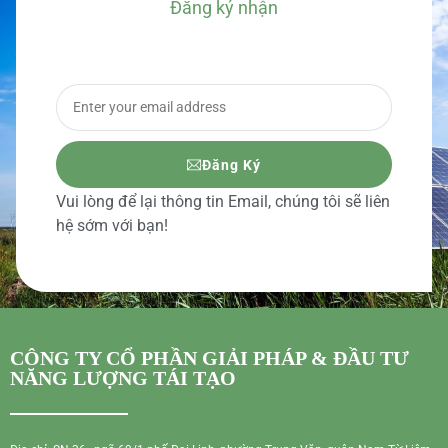
Đăng ký nhận
BÁO GIÁ CHI TIẾT
Đăng Ký
Vui lòng để lại thông tin Email, chúng tôi sẽ liên
hệ sớm với bạn!
CÔNG TY CỔ PHẦN GIẢI PHÁP & ĐẦU TƯ
NĂNG LƯỢNG TÁI TẠO