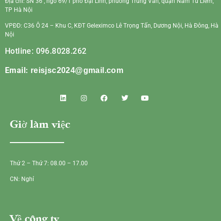
Địa chỉ: SN 36 , ngõ 69/1 phố Đại Linh, phường Trung Văn, quận Nam Từ Liêm,
TP Hà Nội
VPĐD: C36 Ô 24 – Khu C, KĐT Geleximco Lê Trọng Tấn, Dương Nội, Hà Đông, Hà
Nội
Hotline: 096.8028.262
Email:
reisjsc2024@gmail.com
Giờ làm việc
Thứ 2 – Thứ 7: 08.00 – 17.00
CN: Nghỉ
Về công ty