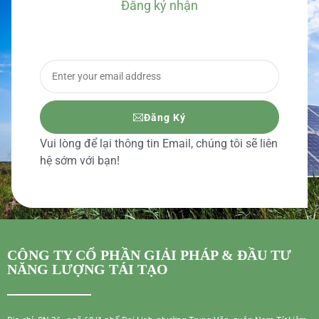
Đăng ký nhận
BÁO GIÁ CHI TIẾT
Đăng Ký
Vui lòng để lại thông tin Email, chúng tôi sẽ liên
hệ sớm với bạn!
CÔNG TY CỔ PHẦN GIẢI PHÁP & ĐẦU TƯ
NĂNG LƯỢNG TÁI TẠO