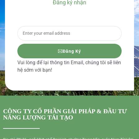
Đăng ký nhận
BÁO GIÁ CHI TIẾT
Đăng Ký
Vui lòng để lại thông tin Email, chúng tôi sẽ liên
hệ sớm với bạn!
CÔNG TY CỔ PHẦN GIẢI PHÁP & ĐẦU TƯ
NĂNG LƯỢNG TÁI TẠO