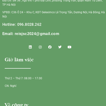
Địa chỉ: SN 36 , ngõ 69/1 phố Đại Linh, phường Trung Văn, quận Nam Từ Liêm,
TP Hà Nội
VPĐD: C36 Ô 24 – Khu C, KĐT Geleximco Lê Trọng Tấn, Dương Nội, Hà Đông, Hà
Nội
Hotline: 096.8028.262
Email:
reisjsc2024@gmail.com
Giờ làm việc
Thứ 2 – Thứ 7: 08.00 – 17.00
CN: Nghỉ
Về công ty