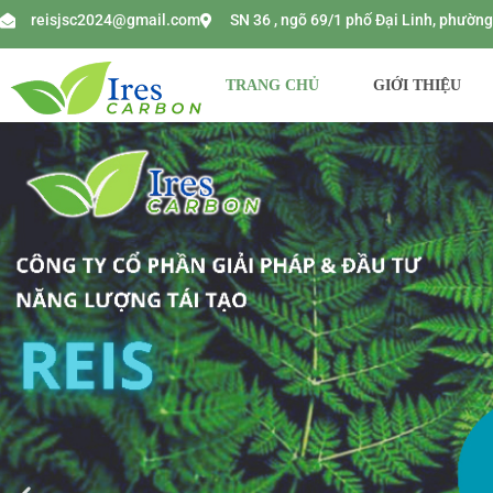
reisjsc2024@gmail.com
SN 36 , ngõ 69/1 phố Đại Linh, phườ
TRANG CHỦ
GIỚI THIỆU