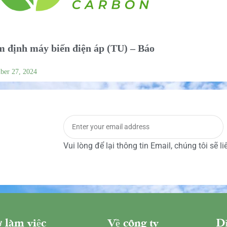
 định máy biến điện áp (TU) – Báo
ber 27, 2024
Vui lòng để lại thông tin Email, chúng tôi sẽ l
 làm việc
Về công ty
Dị