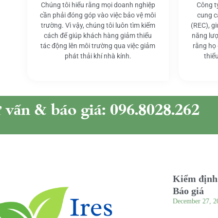
Chúng tôi hiểu rằng mọi doanh nghiệp
Công t
cần phải đóng góp vào việc bảo vệ môi
cung c
trường. Vì vậy, chúng tôi luôn tìm kiếm
(REC), g
cách để giúp khách hàng giảm thiểu
năng lượ
tác động lên môi trường qua việc giảm
rằng họ
phát thải khí nhà kính.
thiể
ư vấn & báo giá: 096.8028.262
Kiểm định 
Báo giá
December 27, 2