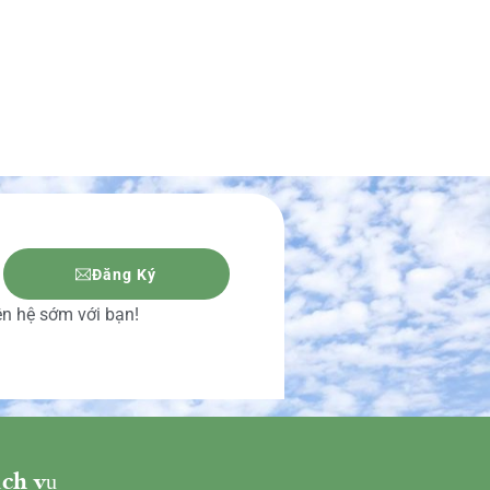
Đăng Ký
iên hệ sớm với bạn!
ch vụ