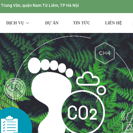
ng Trung Văn, quận Nam Từ Liêm, TP Hà Nội
DỊCH VỤ
DỰ ÁN
TIN TỨC
LIÊN HỆ