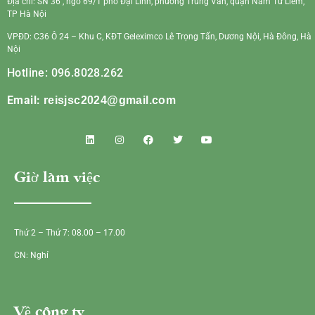
Địa chỉ: SN 36 , ngõ 69/1 phố Đại Linh, phường Trung Văn, quận Nam Từ Liêm,
TP Hà Nội
VPĐD: C36 Ô 24 – Khu C, KĐT Geleximco Lê Trọng Tấn, Dương Nội, Hà Đông, Hà
Nội
Hotline: 096.8028.262
Email:
reisjsc2024@gmail.com
Giờ làm việc
Thứ 2 – Thứ 7: 08.00 – 17.00
CN: Nghỉ
Về công ty