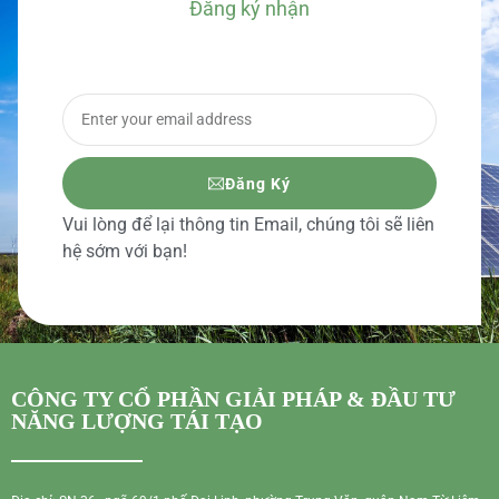
Đăng ký nhận
BÁO GIÁ CHI TIẾT
Đăng Ký
Vui lòng để lại thông tin Email, chúng tôi sẽ liên
hệ sớm với bạn!
CÔNG TY CỔ PHẦN GIẢI PHÁP & ĐẦU TƯ
NĂNG LƯỢNG TÁI TẠO