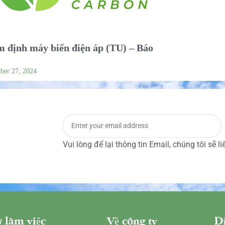
 định máy biến điện áp (TU) – Báo
ber 27, 2024
Vui lòng để lại thông tin Email, chúng tôi sẽ l
 làm việc
Về công ty
Dị