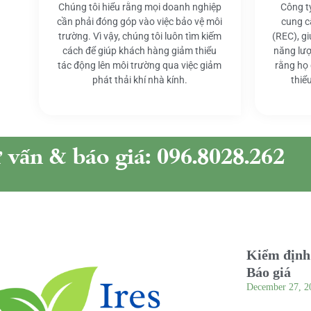
Chúng tôi hiểu rằng mọi doanh nghiệp
Công t
cần phải đóng góp vào việc bảo vệ môi
cung c
trường. Vì vậy, chúng tôi luôn tìm kiếm
(REC), g
cách để giúp khách hàng giảm thiểu
năng lượ
tác động lên môi trường qua việc giảm
rằng họ
phát thải khí nhà kính.
thiể
ư vấn & báo giá: 096.8028.262
Kiểm định 
Báo giá
December 27, 2