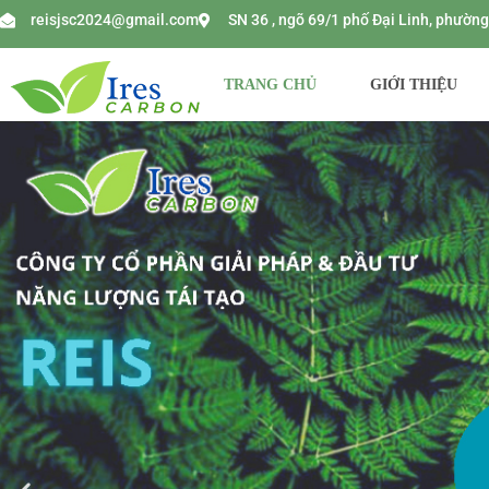
reisjsc2024@gmail.com
SN 36 , ngõ 69/1 phố Đại Linh, phườ
TRANG CHỦ
GIỚI THIỆU