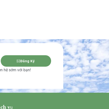
Đăng Ký
iên hệ sớm với bạn!
ch vụ