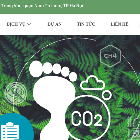
ng Trung Văn, quận Nam Từ Liêm, TP Hà Nội
DỊCH VỤ
DỰ ÁN
TIN TỨC
LIÊN HỆ