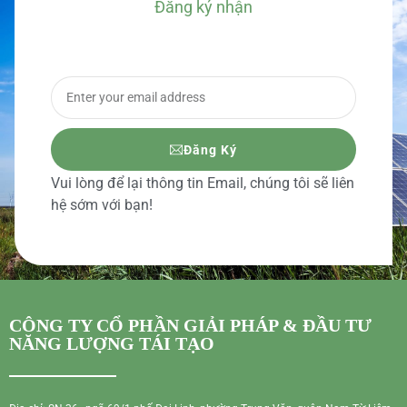
Đăng ký nhận
BÁO GIÁ CHI TIẾT
Đăng Ký
Vui lòng để lại thông tin Email, chúng tôi sẽ liên
hệ sớm với bạn!
CÔNG TY CỔ PHẦN GIẢI PHÁP & ĐẦU TƯ
NĂNG LƯỢNG TÁI TẠO