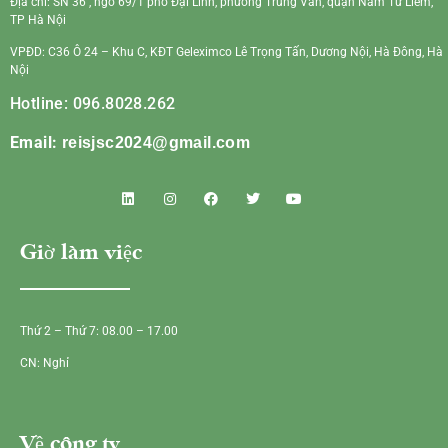
Địa chỉ: SN 36 , ngõ 69/1 phố Đại Linh, phường Trung Văn, quận Nam Từ Liêm,
TP Hà Nội
VPĐD: C36 Ô 24 – Khu C, KĐT Geleximco Lê Trọng Tấn, Dương Nội, Hà Đông, Hà
Nội
Hotline: 096.8028.262
Email:
reisjsc2024@gmail.com
Giờ làm việc
Thứ 2 – Thứ 7: 08.00 – 17.00
CN: Nghỉ
Về công ty