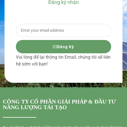
Đăng ký nhận
BÁO GIÁ CHI TIẾT
Đăng Ký
Vui lòng để lại thông tin Email, chúng tôi sẽ liên
hệ sớm với bạn!
CÔNG TY CỔ PHẦN GIẢI PHÁP & ĐẦU TƯ
NĂNG LƯỢNG TÁI TẠO