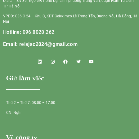
Địa chỉ: SN 36 , ngõ 69/1 phố Đại Linh, phường Trung Văn, quận Nam Từ Liêm,
TP Hà Nội
VPĐD: C36 Ô 24 – Khu C, KĐT Geleximco Lê Trọng Tấn, Dương Nội, Hà Đông, Hà
Nội
Hotline: 096.8028.262
Email:
reisjsc2024@gmail.com
Giờ làm việc
Thứ 2 – Thứ 7: 08.00 – 17.00
CN: Nghỉ
Về công ty