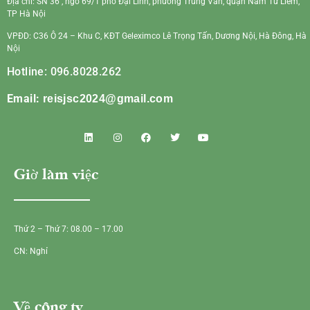
Địa chỉ: SN 36 , ngõ 69/1 phố Đại Linh, phường Trung Văn, quận Nam Từ Liêm,
TP Hà Nội
VPĐD: C36 Ô 24 – Khu C, KĐT Geleximco Lê Trọng Tấn, Dương Nội, Hà Đông, Hà
Nội
Hotline: 096.8028.262
Email:
reisjsc2024@gmail.com
Giờ làm việc
Thứ 2 – Thứ 7: 08.00 – 17.00
CN: Nghỉ
Về công ty