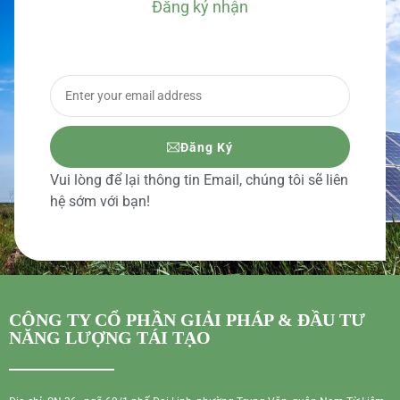
Đăng ký nhận
BÁO GIÁ CHI TIẾT
Đăng Ký
Vui lòng để lại thông tin Email, chúng tôi sẽ liên
hệ sớm với bạn!
CÔNG TY CỔ PHẦN GIẢI PHÁP & ĐẦU TƯ
NĂNG LƯỢNG TÁI TẠO