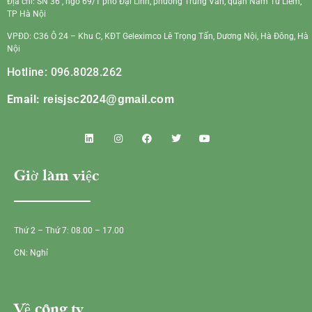
Địa chỉ: SN 36 , ngõ 69/1 phố Đại Linh, phường Trung Văn, quận Nam Từ Liêm,
TP Hà Nội
VPĐD: C36 Ô 24 – Khu C, KĐT Geleximco Lê Trọng Tấn, Dương Nội, Hà Đông, Hà
Nội
Hotline: 096.8028.262
Email:
reisjsc2024@gmail.com
Giờ làm việc
Thứ 2 – Thứ 7: 08.00 – 17.00
CN: Nghỉ
Về công ty