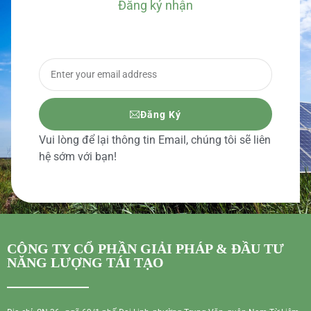
Đăng ký nhận
BÁO GIÁ CHI TIẾT
Đăng Ký
Vui lòng để lại thông tin Email, chúng tôi sẽ liên
hệ sớm với bạn!
CÔNG TY CỔ PHẦN GIẢI PHÁP & ĐẦU TƯ
NĂNG LƯỢNG TÁI TẠO