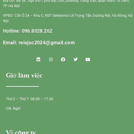
Địa chỉ: SN 36 , ngõ 69/1 phố Đại Linh, phường Trung Văn, quận Nam Từ Liêm,
TP Hà Nội
VPĐD: C36 Ô 24 – Khu C, KĐT Geleximco Lê Trọng Tấn, Dương Nội, Hà Đông, Hà
Nội
Hotline: 096.8028.262
Email:
reisjsc2024@gmail.com
Giờ làm việc
Thứ 2 – Thứ 7: 08.00 – 17.00
CN: Nghỉ
Về công ty