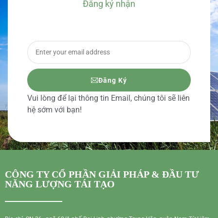
Đăng ký nhận
BÁO GIÁ CHI TIẾT
Đăng Ký
Vui lòng để lại thông tin Email, chúng tôi sẽ liên
hệ sớm với bạn!
CÔNG TY CỔ PHẦN GIẢI PHÁP & ĐẦU TƯ
NĂNG LƯỢNG TÁI TẠO