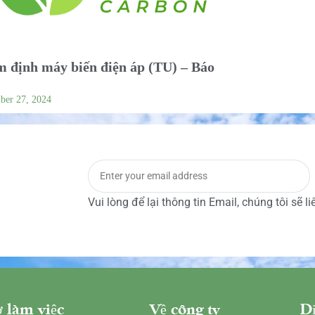
 định máy biến điện áp (TU) – Báo
ber 27, 2024
Vui lòng để lại thông tin Email, chúng tôi sẽ l
 làm việc
Về công ty
Dị