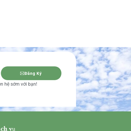
Đăng Ký
iên hệ sớm với bạn!
ch vụ