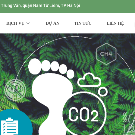
ng Trung Văn, quận Nam Từ Liêm, TP Hà Nội
DỊCH VỤ
DỰ ÁN
TIN TỨC
LIÊN HỆ