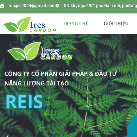
reisjsc2024@gmail.com
SN 36 , ngõ 69/1 phố Đại Linh, phườ
TRANG CHỦ
GIỚI THIỆU