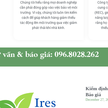
Chúng tôi hiểu rằng mọi doanh nghiệp
Công t
cần phải đóng góp vào việc bảo vệ môi
cung c
trường. Vì vậy, chúng tôi luôn tìm kiếm
(REC), g
cách để giúp khách hàng giảm thiểu
năng lượ
tác động lên môi trường qua việc giảm
rằng họ
phát thải khí nhà kính.
thiể
ư vấn & báo giá: 096.8028.262
Kiểm định 
Báo giá
December 27, 2