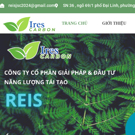
reisjsc2024@gmail.com
SN 36 , ngõ 69/1 phố Đại Linh, phườ
TRANG CHỦ
GIỚI THIỆU