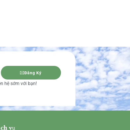
Đăng Ký
iên hệ sớm với bạn!
ch vụ