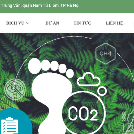
ng Trung Văn, quận Nam Từ Liêm, TP Hà Nội
DỊCH VỤ
DỰ ÁN
TIN TỨC
LIÊN HỆ