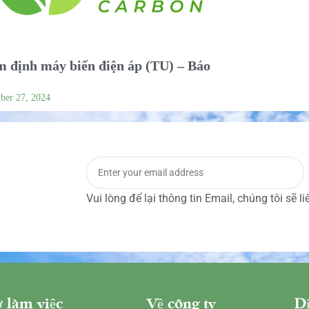
 định máy biến điện áp (TU) – Báo
ber 27, 2024
Vui lòng để lại thông tin Email, chúng tôi sẽ l
 làm việc
Về công ty
Dị