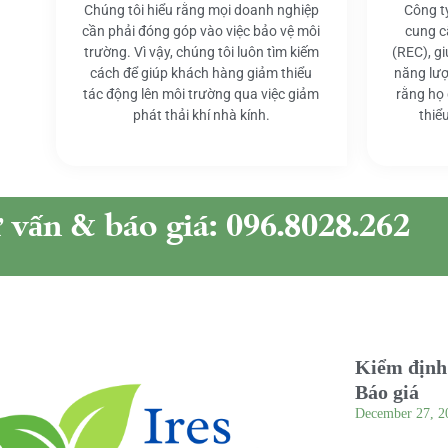
Chúng tôi hiểu rằng mọi doanh nghiệp
Công t
cần phải đóng góp vào việc bảo vệ môi
cung c
trường. Vì vậy, chúng tôi luôn tìm kiếm
(REC), g
cách để giúp khách hàng giảm thiểu
năng lượ
tác động lên môi trường qua việc giảm
rằng họ
phát thải khí nhà kính.
thiể
ư vấn & báo giá: 096.8028.262
Kiểm định 
Báo giá
December 27, 2