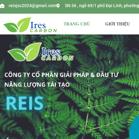
reisjsc2024@gmail.com
SN 36 , ngõ 69/1 phố Đại Linh, phườ
TRANG CHỦ
GIỚI THIỆU