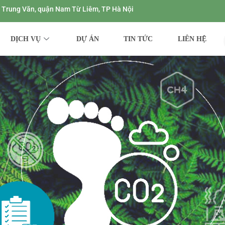
ng Trung Văn, quận Nam Từ Liêm, TP Hà Nội
DỊCH VỤ
DỰ ÁN
TIN TỨC
LIÊN HỆ