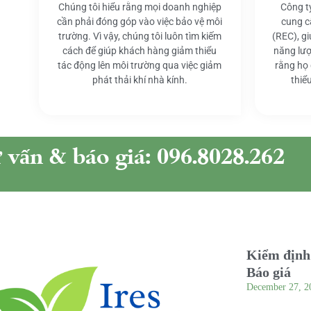
Chúng tôi hiểu rằng mọi doanh nghiệp
Công t
cần phải đóng góp vào việc bảo vệ môi
cung c
trường. Vì vậy, chúng tôi luôn tìm kiếm
(REC), g
cách để giúp khách hàng giảm thiểu
năng lượ
tác động lên môi trường qua việc giảm
rằng họ
phát thải khí nhà kính.
thiể
ư vấn & báo giá: 096.8028.262
Kiểm định 
Báo giá
December 27, 2