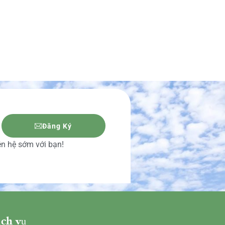
Đăng Ký
iên hệ sớm với bạn!
ch vụ