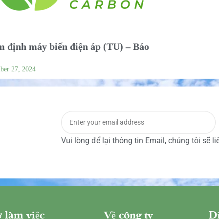
 định máy biến điện áp (TU) – Báo
ber 27, 2024
Vui lòng để lại thông tin Email, chúng tôi sẽ l
 làm việc
Về công ty
Dị