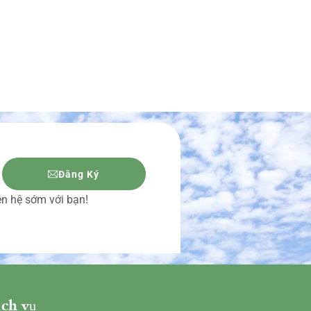
Đăng Ký
iên hệ sớm với bạn!
ch vụ