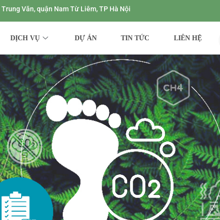
ng Trung Văn, quận Nam Từ Liêm, TP Hà Nội
DỊCH VỤ
DỰ ÁN
TIN TỨC
LIÊN HỆ