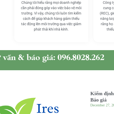
Chúng tôi hiểu rằng mọi doanh nghiệp
Công t
cần phải đóng góp vào việc bảo vệ môi
cung c
trường. Vì vậy, chúng tôi luôn tìm kiếm
(REC), g
cách để giúp khách hàng giảm thiểu
năng lượ
tác động lên môi trường qua việc giảm
rằng họ
phát thải khí nhà kính.
thiể
ư vấn & báo giá: 096.8028.262
Kiểm định 
Báo giá
December 27, 2