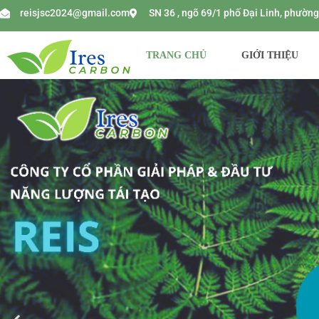
reisjsc2024@gmail.com
SN 36 , ngõ 69/1 phố Đại Linh, phườ
TRANG CHỦ
GIỚI THIỆU