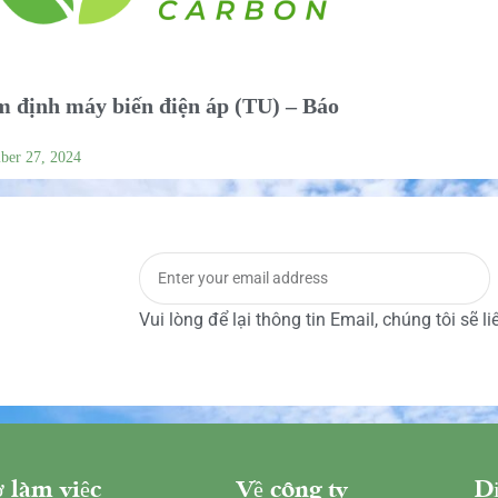
 định máy biến điện áp (TU) – Báo
ber 27, 2024
Vui lòng để lại thông tin Email, chúng tôi sẽ l
 làm việc
Về công ty
Dị