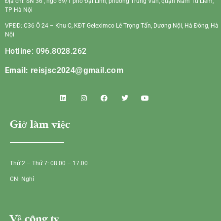
Địa chỉ: SN 36 , ngõ 69/1 phố Đại Linh, phường Trung Văn, quận Nam Từ Liêm,
TP Hà Nội
VPĐD: C36 Ô 24 – Khu C, KĐT Geleximco Lê Trọng Tấn, Dương Nội, Hà Đông, Hà
Nội
Hotline: 096.8028.262
Email:
reisjsc2024@gmail.com
Giờ làm việc
Thứ 2 – Thứ 7: 08.00 – 17.00
CN: Nghỉ
Về công ty