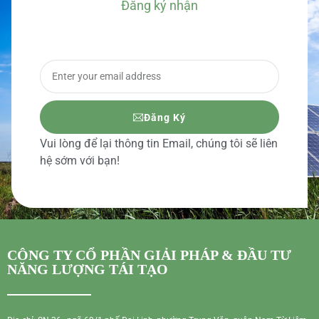
Đăng ký nhận
BÁO GIÁ CHI TIẾT
Đăng Ký
Vui lòng để lại thông tin Email, chúng tôi sẽ liên
hệ sớm với bạn!
CÔNG TY CỔ PHẦN GIẢI PHÁP & ĐẦU TƯ
NĂNG LƯỢNG TÁI TẠO