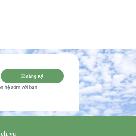
Đăng Ký
iên hệ sớm với bạn!
ch vụ