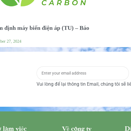
 định máy biến điện áp (TU) – Báo
ber 27, 2024
Vui lòng để lại thông tin Email, chúng tôi sẽ l
 làm việc
Về công ty
Dị