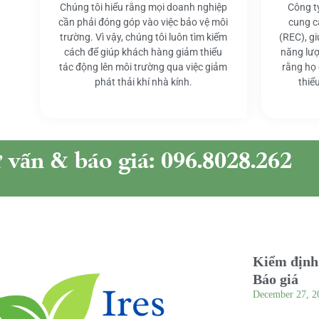
Chúng tôi hiểu rằng mọi doanh nghiệp
Công t
cần phải đóng góp vào việc bảo vệ môi
cung c
trường. Vì vậy, chúng tôi luôn tìm kiếm
(REC), g
cách để giúp khách hàng giảm thiểu
năng lượ
tác động lên môi trường qua việc giảm
rằng họ
phát thải khí nhà kính.
thiể
ư vấn & báo giá: 096.8028.262
Kiểm định 
Báo giá
December 27, 2