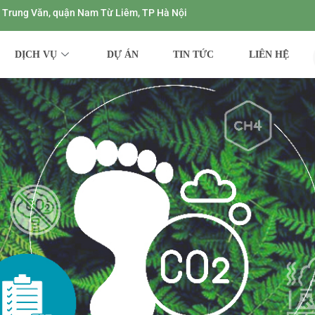
ng Trung Văn, quận Nam Từ Liêm, TP Hà Nội
DỊCH VỤ
DỰ ÁN
TIN TỨC
LIÊN HỆ