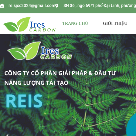
reisjsc2024@gmail.com
SN 36 , ngõ 69/1 phố Đại Linh, phườ
TRANG CHỦ
GIỚI THIỆU