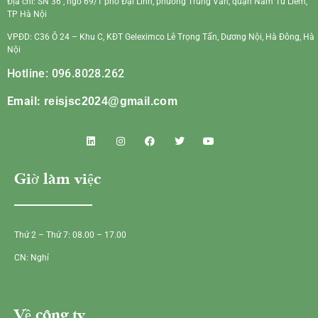
Địa chỉ: SN 36 , ngõ 69/1 phố Đại Linh, phường Trung Văn, quận Nam Từ Liêm,
TP Hà Nội
VPĐD: C36 Ô 24 – Khu C, KĐT Geleximco Lê Trọng Tấn, Dương Nội, Hà Đông, Hà
Nội
Hotline: 096.8028.262
Email:
reisjsc2024@gmail.com
Giờ làm việc
Thứ 2 – Thứ 7: 08.00 – 17.00
CN: Nghỉ
Về công ty