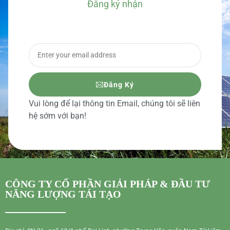
Đăng ký nhận
BÁO GIÁ CHI TIẾT
Đăng Ký
Vui lòng để lại thông tin Email, chúng tôi sẽ liên
hệ sớm với bạn!
CÔNG TY CỔ PHẦN GIẢI PHÁP & ĐẦU TƯ
NĂNG LƯỢNG TÁI TẠO