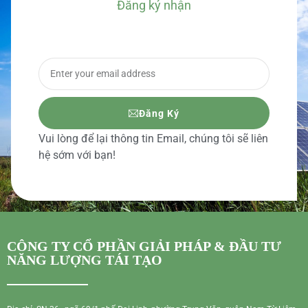
Đăng ký nhận
BÁO GIÁ CHI TIẾT
Đăng Ký
Vui lòng để lại thông tin Email, chúng tôi sẽ liên
hệ sớm với bạn!
CÔNG TY CỔ PHẦN GIẢI PHÁP & ĐẦU TƯ
NĂNG LƯỢNG TÁI TẠO