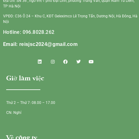
Địa chỉ: SN 36 , ngõ 69/1 phố Đại Linh, phường Trung Văn, quận Nam Từ Liêm,
TP Hà Nội
VPĐD: C36 Ô 24 – Khu C, KĐT Geleximco Lê Trọng Tấn, Dương Nội, Hà Đông, Hà
Nội
Hotline: 096.8028.262
Email:
reisjsc2024@gmail.com
Giờ làm việc
Thứ 2 – Thứ 7: 08.00 – 17.00
CN: Nghỉ
Về công ty