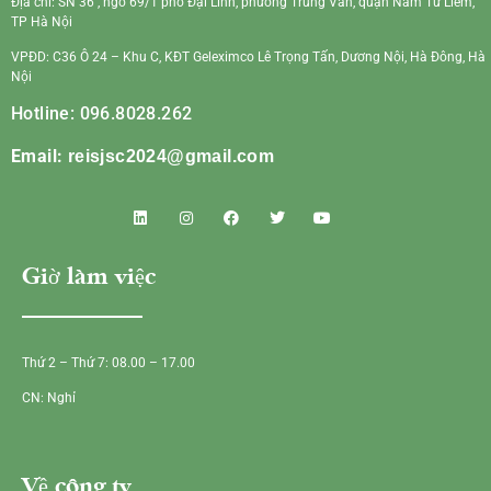
Địa chỉ: SN 36 , ngõ 69/1 phố Đại Linh, phường Trung Văn, quận Nam Từ Liêm,
TP Hà Nội
VPĐD: C36 Ô 24 – Khu C, KĐT Geleximco Lê Trọng Tấn, Dương Nội, Hà Đông, Hà
Nội
Hotline: 096.8028.262
Email:
reisjsc2024@gmail.com
Giờ làm việc
Thứ 2 – Thứ 7: 08.00 – 17.00
CN: Nghỉ
Về công ty