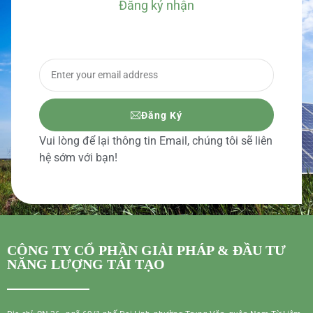
Đăng ký nhận
BÁO GIÁ CHI TIẾT
Đăng Ký
Vui lòng để lại thông tin Email, chúng tôi sẽ liên
hệ sớm với bạn!
CÔNG TY CỔ PHẦN GIẢI PHÁP & ĐẦU TƯ
NĂNG LƯỢNG TÁI TẠO