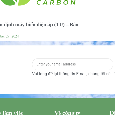
 định máy biến điện áp (TU) – Báo
ber 27, 2024
Vui lòng để lại thông tin Email, chúng tôi sẽ l
 làm việc
Về công ty
Dị