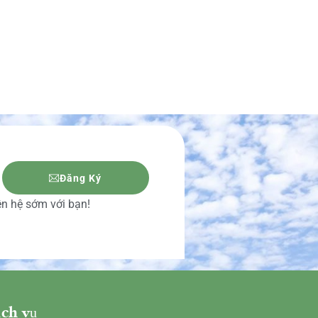
Đăng Ký
iên hệ sớm với bạn!
ch vụ