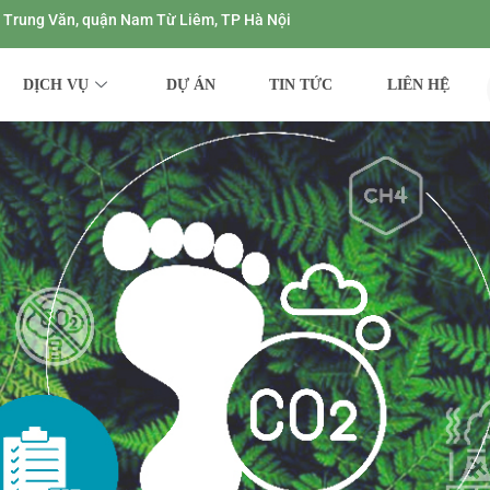
ng Trung Văn, quận Nam Từ Liêm, TP Hà Nội
DỊCH VỤ
DỰ ÁN
TIN TỨC
LIÊN HỆ