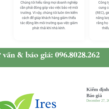
Chúng tôi hiểu rằng mọi doanh nghiệp
Công t
cần phải đóng góp vào việc bảo vệ môi
cung c
trường. Vì vậy, chúng tôi luôn tìm kiếm
(REC), g
cách để giúp khách hàng giảm thiểu
năng lượ
tác động lên môi trường qua việc giảm
rằng họ
phát thải khí nhà kính.
thiể
ư vấn & báo giá: 096.8028.262
Kiểm định 
Báo giá
December 27, 2