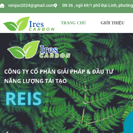
reisjsc2024@gmail.com
SN 36 , ngõ 69/1 phố Đại Linh, phườ
TRANG CHỦ
GIỚI THIỆU