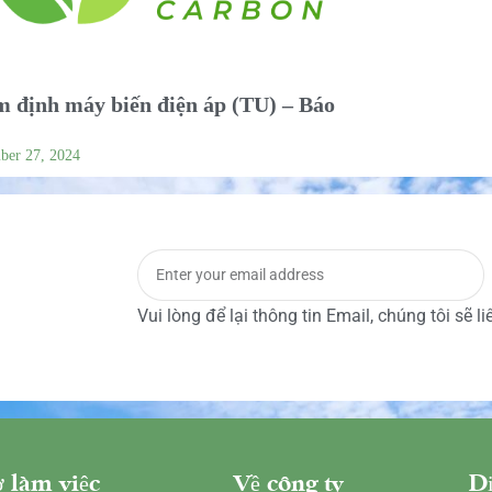
 định máy biến điện áp (TU) – Báo
ber 27, 2024
Vui lòng để lại thông tin Email, chúng tôi sẽ l
 làm việc
Về công ty
Dị