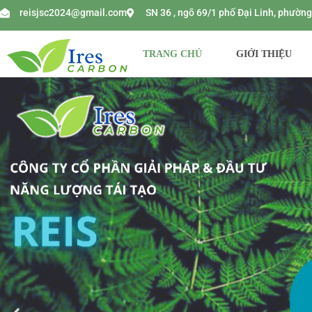
reisjsc2024@gmail.com
SN 36 , ngõ 69/1 phố Đại Linh, phườ
TRANG CHỦ
GIỚI THIỆU