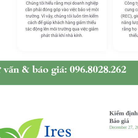
Chúng tôi hiểu rằng mọi doanh nghiệp
Công t
cần phải đóng góp vào việc bảo vệ môi
cung c
trường. Vì vậy, chúng tôi luôn tìm kiếm
(REC), g
cách để giúp khách hàng giảm thiểu
năng lượ
tác động lên môi trường qua việc giảm
rằng họ
phát thải khí nhà kính.
thiể
ư vấn & báo giá: 096.8028.262
Kiểm định 
Báo giá
December 27, 2