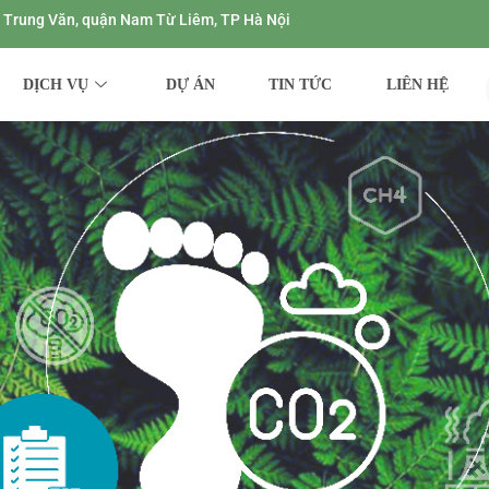
ng Trung Văn, quận Nam Từ Liêm, TP Hà Nội
DỊCH VỤ
DỰ ÁN
TIN TỨC
LIÊN HỆ