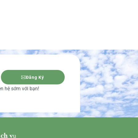
Đăng Ký
iên hệ sớm với bạn!
ch vụ